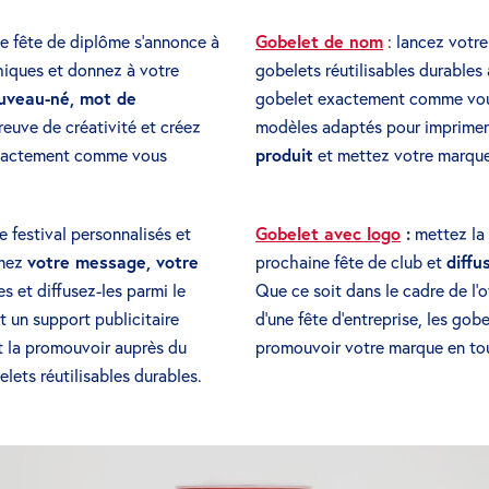
une fête de diplôme s’annonce à
Gobelet de nom
: lancez votr
hiques et donnez à votre
gobelets réutilisables durables
uveau-né, mot de
gobelet exactement comme vous
preuve de créativité et créez
modèles adaptés pour imprimer
 exactement comme vous
produit
et mettez votre marque
 festival personnalisés et
Gobelet avec logo
:
mettez la
imez
votre message, votre
prochaine fête de club et
diffu
es et diffusez-les parmi le
Que ce soit dans le cadre de l’
t un support publicitaire
d’une fête d’entreprise, les go
 la promouvoir auprès du
promouvoir votre marque en tou
ets réutilisables durables.