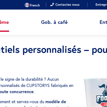
LANGUE
Contactez nous
Entrepr
French
hème
Gob. à café
Ent
iels personnalisés – pou
 signe de la durabilité ? Aucun
ersonnalisés de CUPSTORYS fabriqués en
toute concurrence
.
nement et servez-vous du
modèle de