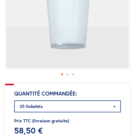
d’images
Passer
QUANTITÉ COMMANDÉE
au
début
25 Gobelets
de
la
Prix TTC (livraison gratuite)
Galerie
58,50 €
d’images