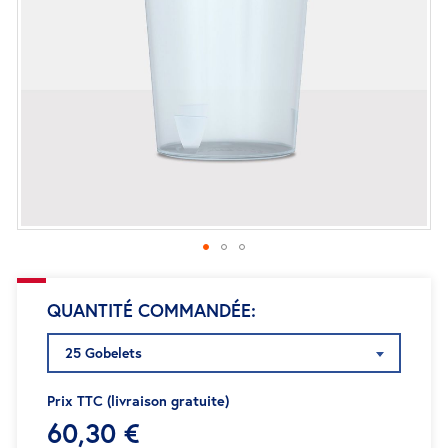
d’images
Passer
QUANTITÉ COMMANDÉE
au
début
25 Gobelets
de
la
Prix TTC (livraison gratuite)
Galerie
60,30 €
d’images