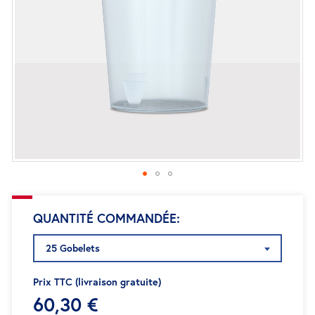
d’images
Passer
QUANTITÉ COMMANDÉE
au
début
25 Gobelets
de
la
Prix TTC (livraison gratuite)
Galerie
60,30 €
d’images